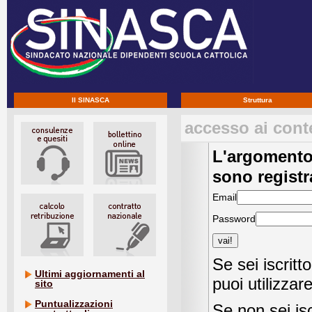
Il SINASCA
Struttura
accesso ai conte
L'argomento 
sono registra
Email
Password
Se sei iscrit
Ultimi aggiornamenti al
puoi utilizzar
sito
Puntualizzazioni
Se non sei is